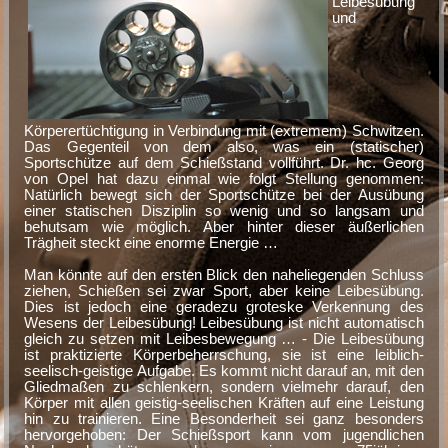
Leibesübung
und
Körperertüchtigung in Verbindung mit (extremem) Schwitzen.
Das Gegenteil von dem also, was ein (statischer)
Sportschütze auf dem Schießstand vollführt. Dr. hc. Georg
von Opel hat dazu einmal wie folgt Stellung genommen:
Natürlich bewegt sich der Sportschütze bei der Ausübung
einer statischen Disziplin so wenig und so langsam und
behutsam wie möglich. Aber hinter dieser äußerlichen
Trägheit steckt eine enorme Energie …
Man könnte auf den ersten Blick den naheliegenden Schluss
ziehen, Schießen sei zwar Sport, aber keine Leibesübung.
Dies ist jedoch eine geradezu groteske Verkennung des
Wesens der Leibesübung! Leibesübung ist nicht automatisch
gleich zu setzen mit Leibesbewegung … - Die Leibesübung
ist praktizierte Körperbeherrschung, sie ist eine leiblich-
seelisch-geistige Aufgabe. Es kommt nicht darauf an, mit den
Gliedmaßen zu schlenkern, sondern vielmehr darauf, den
Körper mit allen geistig-seelischen Kräften auf eine Leistung
hin zu trainieren. Eine Besonderheit sei ganz besonders
hervorgehoben: Der Schießsport kann vom jugendlichen