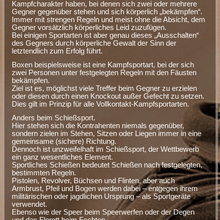
Kampfcharakter haben, bei denen sich zwei oder mehrere
Gegner gegenüber stehen und sich körperlich „bekämpfen“.
Immer mit strengen Regeln und meist ohne die Absicht, dem
Gegner vorsätzlich körperliches Leid zuzufügen.
Bei einigen Sportarten ist aber genau dieses „Ausschalten“
des Gegners durch körperliche Gewalt der Sinn der
letztendlich zum Erfolg führt.
Boxen beispielsweise ist eine Kampfsportart, bei der sich
zwei Personen unter festgelegten Regeln mit den Fäusten
bekämpfen.
Ziel ist es, möglichst viele Treffer beim Gegner zu erzielen
oder diesen durch einen Knockout außer Gefecht zu setzen.
Dies gilt im Prinzip für alle Vollkontakt-Kampfsportarten.
Anders beim Schießsport.
Hier stehen sich die Kontrahenten niemals gegenüber,
sondern zielen im Stehen, Sitzen oder Liegen immer in eine
gemeinsame (sichere) Richtung.
Dennoch ist unzweifelhaft im Schießsport, der Wettbewerb
ein ganz wesentliches Element.
Sportliches Schießen bedeutet Schießen nach festgelegten,
bestimmten Regeln.
Pistolen, Revolver, Büchsen und Flinten, aber auch
Armbrust, Pfeil und Bogen werden dabei – entgegen ihrem
militärischen oder jagdlichen Ursprung – als Sportgeräte
verwendet.
Ebenso wie der Speer beim Speerwerfen oder der Degen
und das Florett beim Fechten.