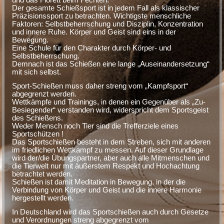
Der gesamte Schießsport ist in jedem Fall als klassischer
Präzisionssport zu betrachten. Wichtigste menschliche
Faktoren: Selbstbeherrschung und Disziplin, Konzentration
und innere Ruhe. Körper und Geist sind eins in der
Bewegung.
Eine Schule für den Charakter durch Körper- und
Selbstbeherrschung.
Demnach ist das Schießen eine lange „Auseinandersetzung“
mit sich selbst.
Sport-Schießen muss daher streng vom „Kampfsport“
abgegrenzt werden.
Wettkämpfe und Trainings, in denen ein Gegenüber als „Zu-
Besiegender“ verstanden wird, widerspricht dem Sportsgeist
des Schießens.
Weder Mensch noch Tier sind die Trefferziele eines
Sportschützen !
Das Sportschießen besteht in dem Streben, sich mit anderen
im friedlichen Wettkampf zu messen. Auf dieser Grundlage
wird der/die Übungspartner, aber auch alle Mitmenschen und
die Tierwelt nur mit äußerstem Respekt und Hochachtung
betrachtet werden.
Schießen ist damit Meditation in Bewegung, in der die
Verbindung von Körper und Geist und die innere Harmonie
hergestellt werden.
In Deutschland wird das Sportschießen auch durch Gesetze
und Verordnungen streng abgegrenzt vom